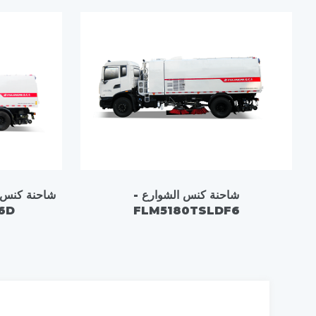
شاحنة كنس الشوارع -
شاحنة كنس ا
6D
FLM5180TSLDF6