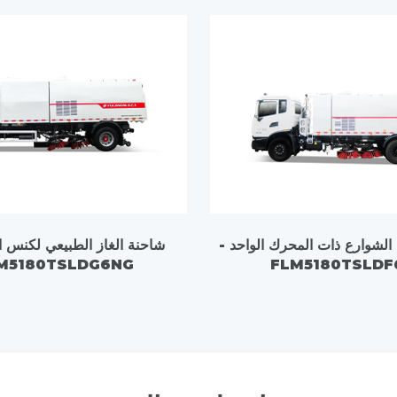
لشوارع ذات المحرك الواحد -
شاحنة الغاز الطبيعي لكنس ا
M5180TSLDG6NG
FLM5180TSLDF