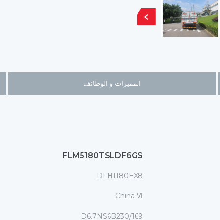
المميزات و الوظائف
FLM5180TSLDF6GS
DFH1180EX8
China Ⅵ
D6.7NS6B230/169