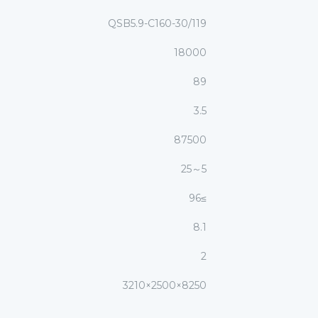
QSB5.9-C160-30/119
18000
89
3.5
87500
5～25
≥96
8.1
2
8250×2500×3210