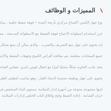
المميزات و الوظائف
نوع جهاز الكنس: اكتساح مركزي بأربعة أعمدة + فوهة شفط خلفية ، يمكن لو
عزز استخدام اسطوانة الاجتياح فوهة الشفط مع الاسطوانة المدمجة ، مما
إنه يحتوي على جهاز منع التصريف والتسرب ، والذي يمكن أن يمنع بشكل فع
جميع السحابات مجلفنة. يتم معالجة أقراص الكسح وفوهات الشفط والأجزاء
يتخذ جانب الحاوية شكلًا منحنيًا كبيرًا مع انتقال قوس دائري. مقياس الش
يحتوي على جهاز بوظيفة محسنة لإخماد الغبار ، وهو مناسب لتنظيف الطرق ا
لديها مجموعة متنوعة من أجهزة إنذار السلامة: مستوى الماء المنخفض في خ
خزان القمامة ، إعادة الضبط وفتح وإغلاق الباب الخلفي إنذارات السلامة.