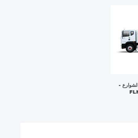
لشوارع -
FL