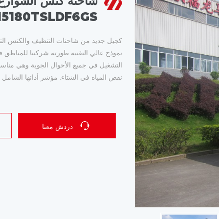
شاحنة كنس الشوارع 
5180TSLDF6GS
كجيل جديد من شاحنات التنظيف والكنس الت
نموذج عالي التقنية طورته شركتنا للمناطق ف
التشغيل في جميع الأحوال الجوية وهي مناسب
نقص المياه في الشتاء. مؤشر أدائها الشامل ل
دردش معنا