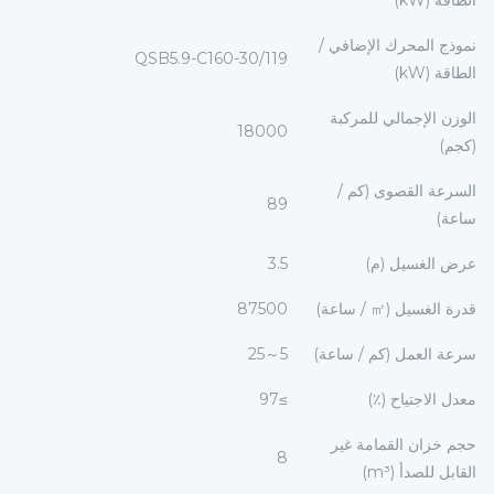
الطاقة (kW)
نموذج المحرك الإضافي /
QSB5.9-C160-30/119
الطاقة (kW)
الوزن الإجمالي للمركبة
18000
(كجم)
السرعة القصوى (كم /
89
ساعة)
عرض الغسيل (م)
3.5
قدرة الغسيل (㎡ / ساعة)
87500
سرعة العمل (كم / ساعة)
5～25
معدل الاجتياح (٪)
≥97
حجم خزان القمامة غير
8
القابل للصدأ (m³)