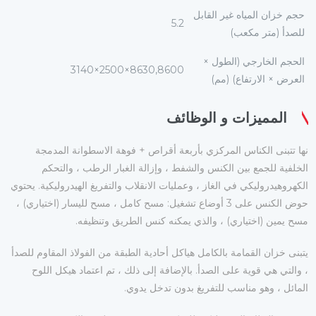
حجم خزان المياه غير القابل
5.2
للصدأ (متر مكعب)
الحجم الخارجي (الطول ×
8630,8600×2500×3140
العرض × الارتفاع) (مم)
المميزات و الوظائف
نها تتبنى الكناس المركزي بأربعة أقراص + فوهة الاسطوانة المدمجة
الخلفية للجمع بين الكنس والشفط ، وإزالة الغبار الرطب ، والتحكم
الكهروهيدروليكي في الغاز ، وعمليات الانقلاب والتفريغ الهيدروليكية. يحتوي
حوض الكنس على 3 أوضاع تشغيل: مسح كامل ، مسح لليسار (اختياري) ،
مسح يمين (اختياري) ، والذي يمكنه كنس الطريق وتنظيفه.
يتبنى خزان القمامة بالكامل هياكل أحادية الطبقة من الفولاذ المقاوم للصدأ
، والتي هي قوية على الصدأ. بالإضافة إلى ذلك ، تم اعتماد هيكل اللوح
المائل ، وهو مناسب للتفريغ بدون تدخل يدوي.