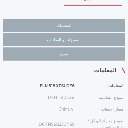
المعلمات
المميزات و الوظائف
فيديو
المعلمات
المعلمات
FLM5180TSLDF6
نموذج الشاسيه
DFH1180EX8
معيار الانبعاث
China Ⅵ
نموذج محرك الهيكل /
D6.7NS6B230/169