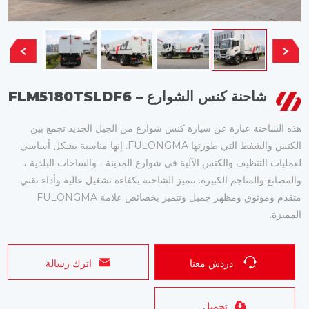
شاحنة كنس الشوارع – FLM5180TSLDF6
هذه الشاحنة عبارة عن سيارة كنس شوارع من الجيل الجديد تجمع بين
الكنس والشفط التي طورتها FULONGMA. إنها مناسبة بشكل أساسي
لعمليات التنظيف والكنس الآلية في شوارع المدينة ، والساحات البلدية ،
والمصانع والمناجم الكبيرة. تتميز الشاحنة بكفاءة تشغيل عالية وأداء تقني
متقدم وموثوق ومظهر جميل وتتميز بخصائص علامة FULONGMA
المميزة.
دردش معنا
اترك رسالة
تحميل