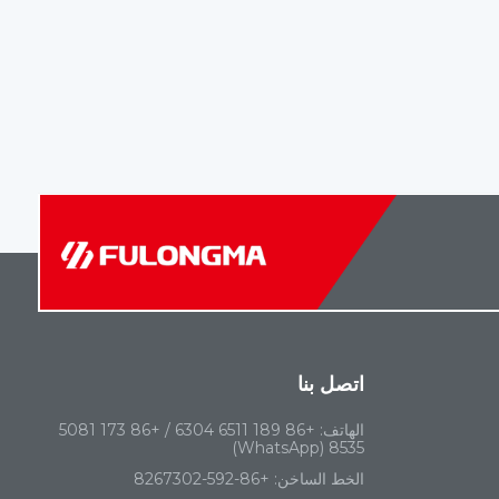
اتصل بنا
الهاتف:
+86 189 6511 6304 / +86 173 5081
8535 (WhatsApp)
الخط الساخن:
+86-592-8267302‬