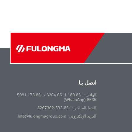
اتصل بنا
الهاتف:
+86 189 6511 6304 / +86 173 5081
8535 (WhatsApp)
الخط الساخن:
+86-592-8267302‬
البريد الإلكتروني:
Info@fulongmagroup.com