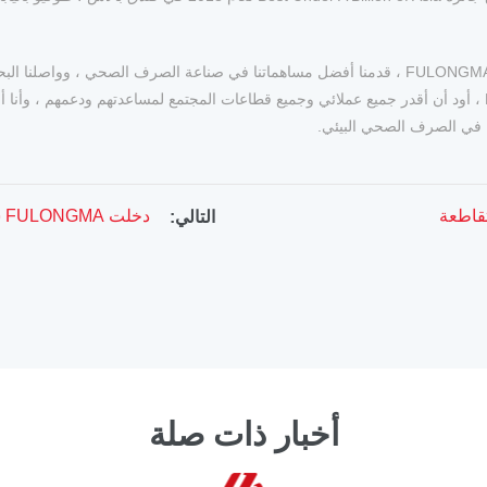
بعد المكافأة ، قال السيد Zhang Guifeng ، لأكثر من 18 عامًا منذ إنشاء FULONGMA ، قدمنا أفضل مسا
والحل المتكامل للصرف الصحي ، الإنجاز مرضي. هنا باسم FULONGMA ، أود أن أقدر جميع عملائي وجميع قطاعات المج
دخلت FULONGMA شاحنة شفط برازي جديدة خفيفة الوزن في السوق
التالي:
أخبار ذات صلة