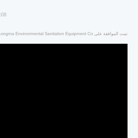
:08
تمت الموافقة على FULONGMA （Fujian Longma Environmental Sanitation Equipment Co.