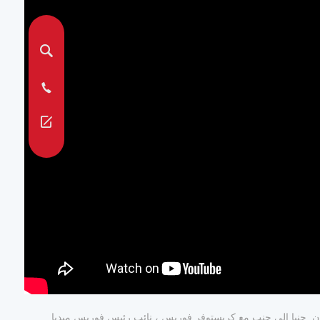
ئزة Best Under A Billion of Asia لعام 2018 في فندق بالاس ، طوكيو باليابان. جنبا إلى جنب مع كريستوفر فوربس ، نائب رئيس فوربس ميديا