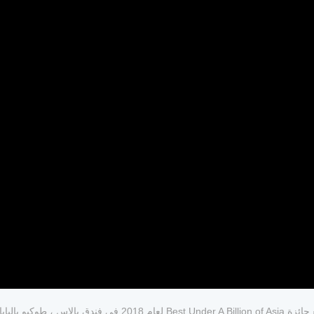
في 19 نوفمبر ، حضر Zhang Guifeng ، رئيس FULONGMA حفل توزيع جا