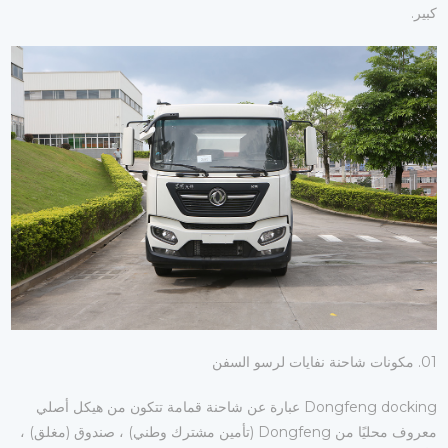
كبير.
01. مكونات شاحنة نفايات لرسو السفن
Dongfeng docking عبارة عن شاحنة قمامة تتكون من هيكل أصلي
معروف محليًا من Dongfeng (تأمين مشترك وطني) ، صندوق (مغلق) ،