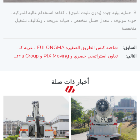
8. حماية بيئية جيدة (بدون تلوث ثانوي) ، كفاءة استخدام عالية للمركبة ،
جودة موثوقة ، معدل فشل منخفض ، صيانة مريحة ، وتكاليف تشغيل
منخفضة.
شاحنة كنس الطريق الصغيرة FULONGMA ، عربة كنس الطريق مناسبة لتنظيف مواقف السيارات تحت الأرض
السابق:
تعاون استراتيجي حصري و PIX Moving و Fulongma Group معًا لبناء 【Urban Robot】
التالي:
أخبار ذات صلة