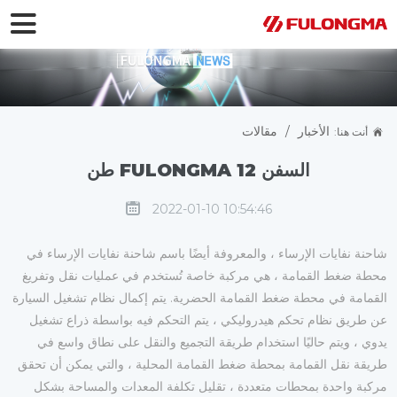
الأخبار
/
مقالات
أنت هنا:
خصائص التكوين والأداء لشاحنة القمامة لرسو
السفن FULONGMA 12 طن
2022-01-10 10:54:46
شاحنة نفايات الإرساء ، والمعروفة أيضًا باسم شاحنة نفايات الإرساء في
محطة ضغط القمامة ، هي مركبة خاصة تُستخدم في عمليات نقل وتفريغ
القمامة في محطة ضغط القمامة الحضرية. يتم إكمال نظام تشغيل السيارة
عن طريق نظام تحكم هيدروليكي ، يتم التحكم فيه بواسطة ذراع تشغيل
يدوي ، ويتم حاليًا استخدام طريقة التجميع والنقل على نطاق واسع في
طريقة نقل القمامة بمحطة ضغط القمامة المحلية ، والتي يمكن أن تحقق
مركبة واحدة بمحطات متعددة ، تقليل تكلفة المعدات والمساحة بشكل