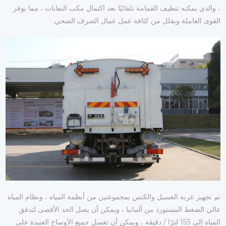
، والذي يمكنه تنظيف القمامة تلقائيًا بعد اكتمال مكب النفايات ، مما يوفر
القوى العاملة ويقلل من كثافة عمل عمال الصرف الصحي.
تم تجهيز عربة الغسيل والكنس بمجموعتين من أنظمة المياه ، ونظام المياه
عالي الضغط المستورد من ألمانيا ، ويمكن أن يصل الحد الأقصى لتدفق
المياه إلى 153 لترًا / دقيقة ، ويمكن أن تغسل جميع الأوساخ العنيدة على