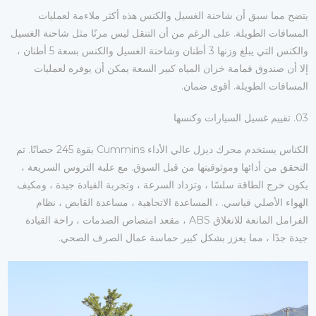
يتضح مما سبق أن شاحنة الغسيل والكنس هذه أكثر ملاءمة لعمليات
المسافات الطويلة. على الرغم من أن التنقل ليس مرنًا مثل شاحنة الغسيل
والكنس التي يبلغ وزنها 3 أطنان وشاحنة الغسيل والكنس بسعة 5 أطنان ،
إلا أن صندوق قمامة خزان المياه كبير السعة يمكن أن يوفره لعمليات
المسافات الطويلة. أقوى ضمان.
03. تقييم غسيل السيارات وكنسها
الكناس يستخدم محرك ديزل عالي الأداء Cummins بقوة 245 حصانًا. تم
التحقق من أدائها وموثوقيتها من قبل السوق. مع علبة التروس السريعة ،
يكون خرج الطاقة سلسًا ، وتزداد السرعة ، وتجربة القيادة جيدة ، ومكيف
الهواء الأصلي قياسي. ، المساعدة الاتجاهية ، مساعدة القابض ، نظام
الفرامل المانعة للانغلاق ABS ، مقعد امتصاص الصدمات ، راحة القيادة
جيدة جدًا ، مما يعزز بشكل كبير حماسة عمال الصرف الصحي.