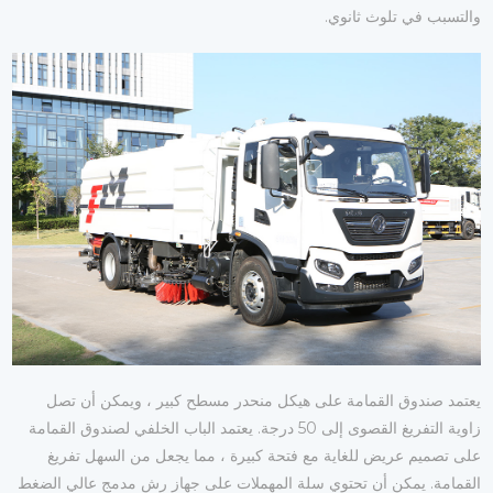
والتسبب في تلوث ثانوي.
يعتمد صندوق القمامة على هيكل منحدر مسطح كبير ، ويمكن أن تصل
زاوية التفريغ القصوى إلى 50 درجة. يعتمد الباب الخلفي لصندوق القمامة
على تصميم عريض للغاية مع فتحة كبيرة ، مما يجعل من السهل تفريغ
القمامة. يمكن أن تحتوي سلة المهملات على جهاز رش مدمج عالي الضغط