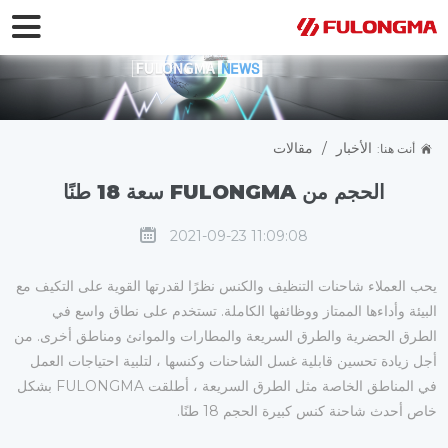
الأخبار
/
مقالات
أنت هنا:
تكوين وتقييم أحدث شاحنة غسيل وكسح كبيرة
الحجم من FULONGMA سعة 18 طنًا
2021-09-23 11:09:08
يحب العملاء شاحنات التنظيف والكنس نظرًا لقدرتها القوية على التكيف مع
البيئة وأداءها الممتاز ووظائفها الكاملة. تستخدم على نطاق واسع في
الطرق الحضرية والطرق السريعة والمطارات والموانئ ومناطق أخرى. من
أجل زيادة تحسين قابلية غسل الشاحنات وكنسها ، لتلبية احتياجات العمل
في المناطق الخاصة مثل الطرق السريعة ، أطلقت FULONGMA بشكل
خاص أحدث شاحنة كنس كبيرة الحجم 18 طنًا.