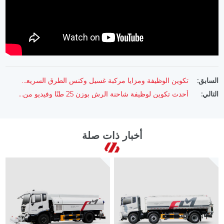
تكوين الوظيفة ومزايا مركبة غسيل وكنس الطرق السريعة FULONGMA
السابق:
أحدث تكوين لوظيفة شاحنة الرش بوزن 25 طنًا وفيديو من FULONGMA
التالي:
أخبار ذات صلة