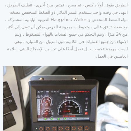
الطريق بقوة ، أولاً ، كنس ، ثم مسح ، تمتص مرة أخرى ، تنظيف الطريق ،
انتهى في وقت واحد. يستخدم الممر المائي ذو الضغط المنخفض مضخة
مياه الضغط المنخفض Hangzhou Weilong الصينية اليابانية المشتركة ،
مع ضغط تدفق عالي ، وتحوطات مزدوجة العرض يمكن أن تصل إلى أكثر
من 24 مترًا ، ويتم التحكم في جميع الفتحات بالهواء المضغوط ، ويتم
الانتهاء من جميع العمليات في الكابينة دون النزول من السيارة ، وهي
ليست مريحة فحسب ، بل تعمل أيضًا على تحسين الإصحاح البيئي. سلامة
العاملين في العمل.