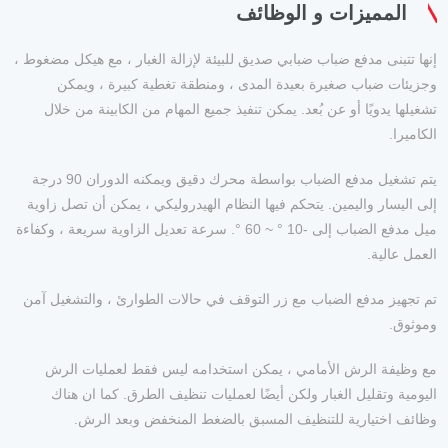
المميزات و الوظائف
إنها تتبنى مدفع ضباب ضبابي صديق للبيئة لإزالة الغبار ، مع هيكل مضغوط ،
وجزيئات ضباب صغيرة بعيدة المدى ، ومنطقة تغطية كبيرة ، ويمكن
تشغيلها يدويًا أو عن بُعد. يمكن تنفيذ جميع المهام من الكابينة من خلال
الكاميرا.
يتم تشغيل مدفع الضباب بواسطة محرك دقيق ويمكنه الدوران 90 درجة
إلى اليسار واليمين. يتحكم فيها النظام الهيدروليكي ، يمكن أن تصل زاوية
ميل مدفع الضباب إلى -10 ° ~ 60 °. سرعة تعديل الزاوية سريعة ، وكفاءة
العمل عالية.
تم تجهيز مدفع الضباب مع زر التوقف في حالات الطوارئ ، والتشغيل آمن
وموثوق.
مع وظيفة الرش الأمامي ، يمكن استخدامه ليس فقط لعمليات الرش
اليومية وتقليل الغبار ولكن أيضًا لعمليات تنظيف الطرق. كما ان هناك
وظائف اختيارية للتنظيف المسبق بالضغط المنخفض وبعد الرش.