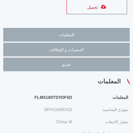
تحميل
المعلمات
المميزات و الوظائف
فيديو
المعلمات
المعلمات
FLM5180TDYDF6D
نموذج الشاسيه
DFH1180EX10
معيار الانبعاث
China Ⅵ