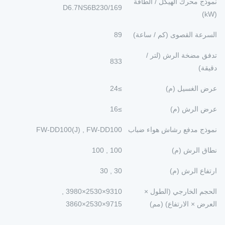
نموذج محرك الهيكل / الطاقة
D6.7NS6B230/169
(kW)
السرعة القصوى (كم / ساعة)
89
تدفق مضخة الرش (لتر /
833
دقيقة)
عرض الغسيل (م)
≥24
عرض الرش (م)
≥16
نموذج مدفع رشاش هواء ضباب
FW-DD100(J) , FW-DD100
نطاق الرش (م)
100 , 100
ارتفاع الرش (م)
30 , 30
الحجم الخارجي (الطول ×
9310×2530×3980 ,
العرض × الارتفاع) (مم)
9715×2530×3860