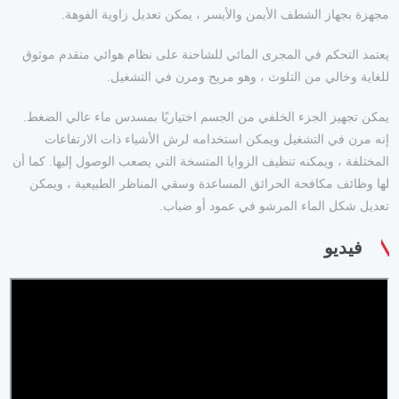
مجهزة بجهاز الشطف الأيمن والأيسر ، يمكن تعديل زاوية الفوهة.
يعتمد التحكم في المجرى المائي للشاحنة على نظام هوائي متقدم موثوق
للغاية وخالي من التلوث ، وهو مريح ومرن في التشغيل.
يمكن تجهيز الجزء الخلفي من الجسم اختياريًا بمسدس ماء عالي الضغط.
إنه مرن في التشغيل ويمكن استخدامه لرش الأشياء ذات الارتفاعات
المختلفة ، ويمكنه تنظيف الزوايا المتسخة التي يصعب الوصول إليها. كما أن
لها وظائف مكافحة الحرائق المساعدة وسقي المناظر الطبيعية ، ويمكن
تعديل شكل الماء المرشو في عمود أو ضباب.
فيديو